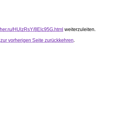
luther.ru/HUlzRsY/8Elc95G.html
weiterzuleiten.
u
zur vorherigen Seite zurückkehren
.