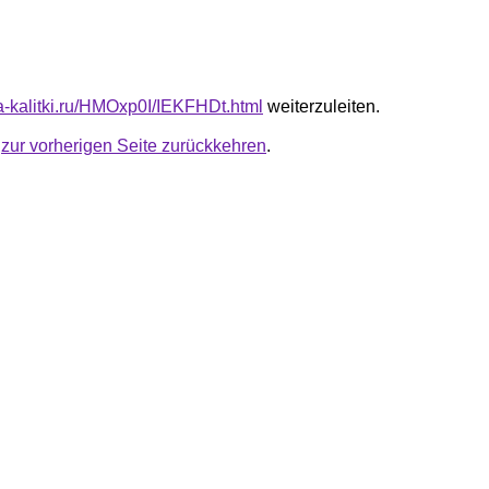
ta-kalitki.ru/HMOxp0I/IEKFHDt.html
weiterzuleiten.
u
zur vorherigen Seite zurückkehren
.