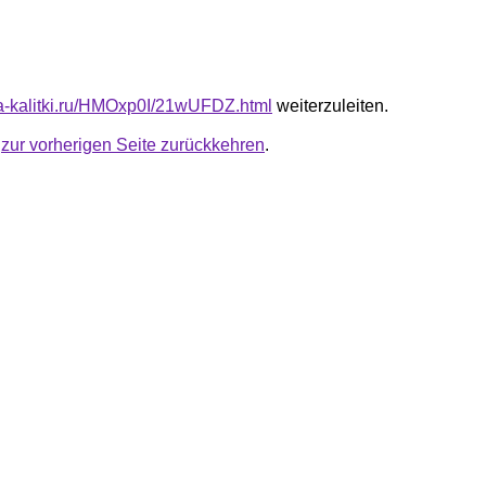
ota-kalitki.ru/HMOxp0I/21wUFDZ.html
weiterzuleiten.
u
zur vorherigen Seite zurückkehren
.