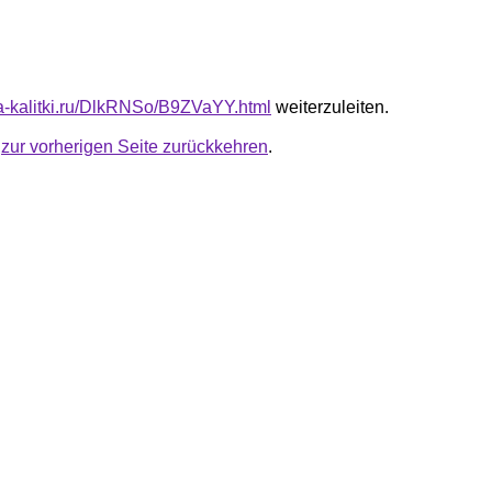
ota-kalitki.ru/DlkRNSo/B9ZVaYY.html
weiterzuleiten.
u
zur vorherigen Seite zurückkehren
.