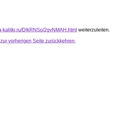
ota-kalitki.ru/DlkRNSo/2gyNMAH.html
weiterzuleiten.
u
zur vorherigen Seite zurückkehren
.