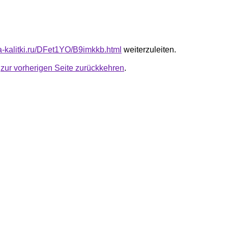
ta-kalitki.ru/DFet1YO/B9imkkb.html
weiterzuleiten.
u
zur vorherigen Seite zurückkehren
.