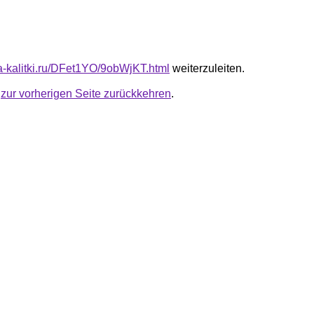
ta-kalitki.ru/DFet1YO/9obWjKT.html
weiterzuleiten.
u
zur vorherigen Seite zurückkehren
.