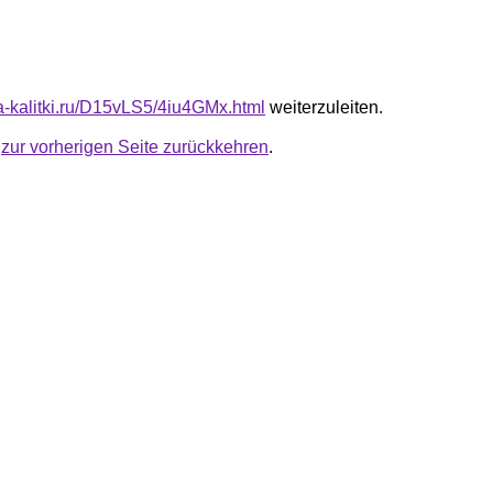
ta-kalitki.ru/D15vLS5/4iu4GMx.html
weiterzuleiten.
u
zur vorherigen Seite zurückkehren
.