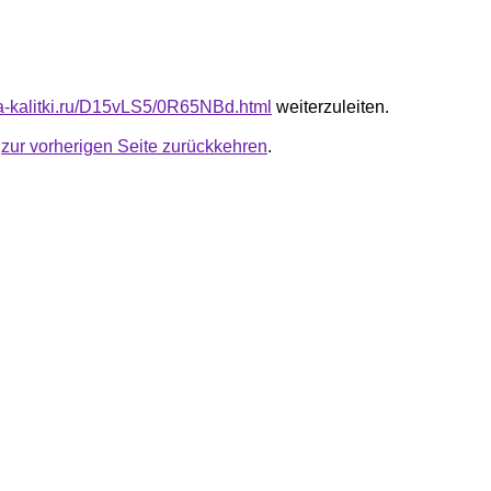
ota-kalitki.ru/D15vLS5/0R65NBd.html
weiterzuleiten.
u
zur vorherigen Seite zurückkehren
.