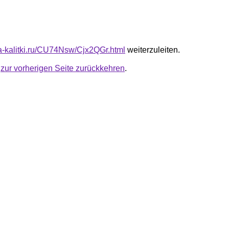
ota-kalitki.ru/CU74Nsw/Cjx2QGr.html
weiterzuleiten.
u
zur vorherigen Seite zurückkehren
.