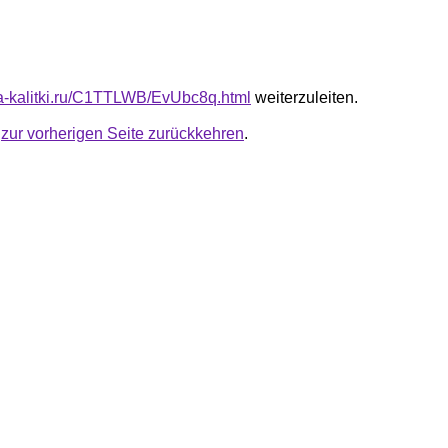
ota-kalitki.ru/C1TTLWB/EvUbc8q.html
weiterzuleiten.
u
zur vorherigen Seite zurückkehren
.