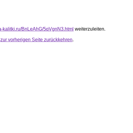
ota-kalitki.ru/BnLeAhG/5qVgnN3.html
weiterzuleiten.
u
zur vorherigen Seite zurückkehren
.