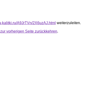
ta-kalitki.ru/A9JrTVn/2X6uzAJ.html
weiterzuleiten.
u
zur vorherigen Seite zurückkehren
.