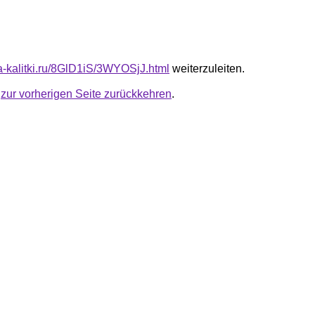
ta-kalitki.ru/8GlD1iS/3WYOSjJ.html
weiterzuleiten.
u
zur vorherigen Seite zurückkehren
.