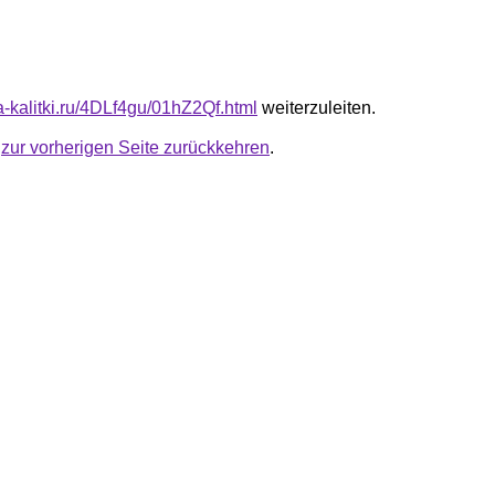
ta-kalitki.ru/4DLf4gu/01hZ2Qf.html
weiterzuleiten.
u
zur vorherigen Seite zurückkehren
.