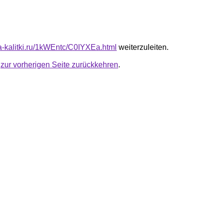
ta-kalitki.ru/1kWEntc/C0IYXEa.html
weiterzuleiten.
u
zur vorherigen Seite zurückkehren
.