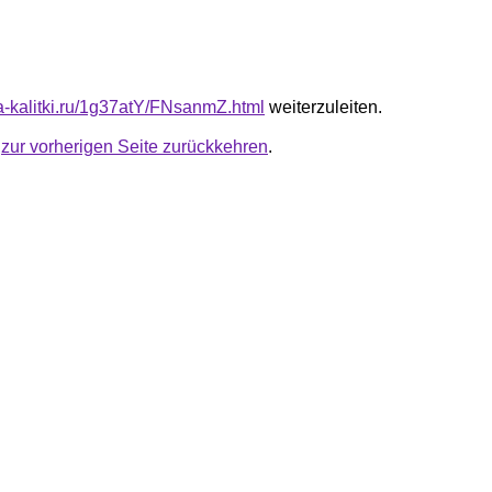
ta-kalitki.ru/1g37atY/FNsanmZ.html
weiterzuleiten.
u
zur vorherigen Seite zurückkehren
.