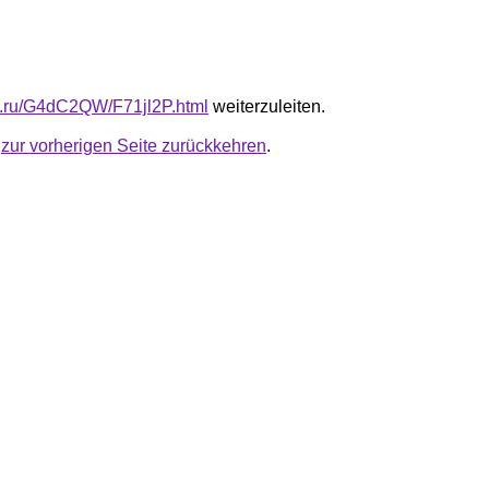
fb.ru/G4dC2QW/F71jl2P.html
weiterzuleiten.
u
zur vorherigen Seite zurückkehren
.