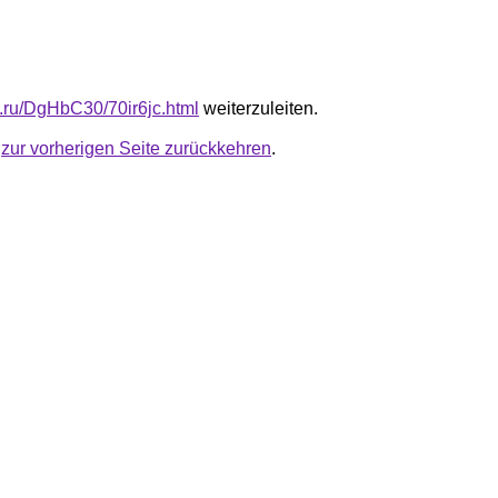
b.ru/DgHbC30/70ir6jc.html
weiterzuleiten.
u
zur vorherigen Seite zurückkehren
.