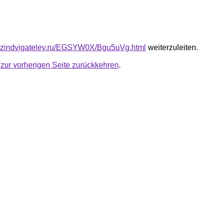
gazindvigateley.ru/EGSYW0X/Bgu5uVg.html
weiterzuleiten.
u
zur vorherigen Seite zurückkehren
.