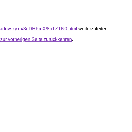
triadovsky.ru/3uDHFmX/8nTZTN0.html
weiterzuleiten.
u
zur vorherigen Seite zurückkehren
.