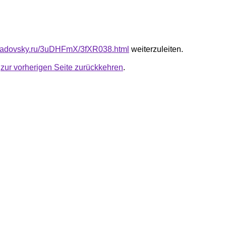
triadovsky.ru/3uDHFmX/3fXR038.html
weiterzuleiten.
u
zur vorherigen Seite zurückkehren
.