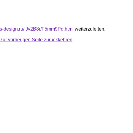
cus-design.ru/IJv2B8r/F5mm9Pd.html
weiterzuleiten.
u
zur vorherigen Seite zurückkehren
.