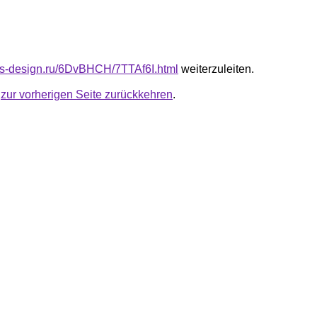
cus-design.ru/6DvBHCH/7TTAf6I.html
weiterzuleiten.
u
zur vorherigen Seite zurückkehren
.