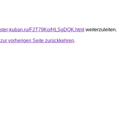
master-kuban.ru/F2T79Ko/HLSgDQK.html
weiterzuleiten.
u
zur vorherigen Seite zurückkehren
.