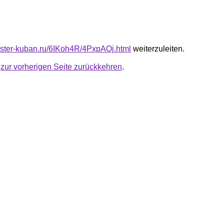
master-kuban.ru/6IKoh4R/4PxpAOj.html
weiterzuleiten.
u
zur vorherigen Seite zurückkehren
.