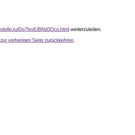
e-potolki.ru/Do7fxvE/BNd3Oco.html
weiterzuleiten.
u
zur vorherigen Seite zurückkehren
.