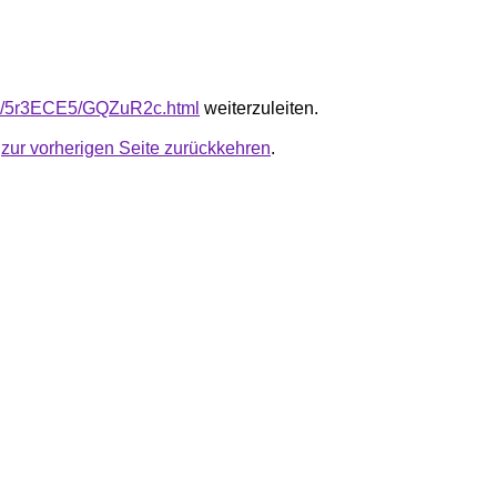
.ru/5r3ECE5/GQZuR2c.html
weiterzuleiten.
u
zur vorherigen Seite zurückkehren
.